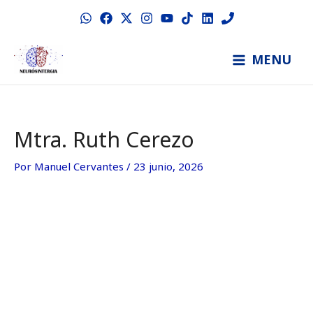
Ir
al
contenido
MAIN
MENU
MENU
Mtra. Ruth Cerezo
Por
Manuel Cervantes
/
23 junio, 2026