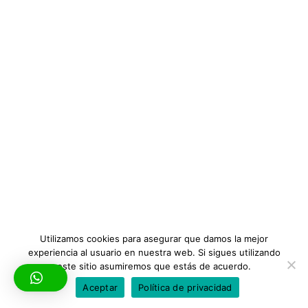
Utilizamos cookies para asegurar que damos la mejor
experiencia al usuario en nuestra web. Si sigues utilizando
Todos los derechos © 2026 Neurosintergia | Configurado por
este sitio asumiremos que estás de acuerdo.
intelisoftw
Aceptar
Política de privacidad